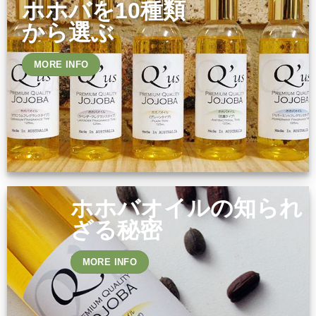
ホホバを10種類
から選ぶ
MORE INFO
ホホバオイルの知られ
ざる秘密
MORE INFO