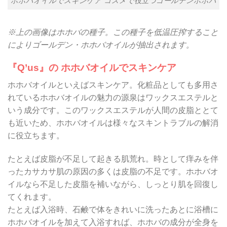
ホホバオイルでスキンケア コスメで役立つゴールデンホホバ
※上の画像はホホバの種子。この種子を低温圧搾すること
によりゴールデン・ホホバオイルが抽出されます。
『Q’us』の ホホバオイルでスキンケア
ホホバオイルといえばスキンケア。化粧品としても多用さ
れているホホバオイルの魅力の源泉はワックスエステルと
いう成分です。このワックスエステルが人間の皮脂ととて
も近いため、ホホバオイルは様々なスキントラブルの解消
に役立ちます。
たとえば皮脂が不足して起きる肌荒れ。時として痒みを伴
ったカサカサ肌の原因の多くは皮脂の不足です。ホホバオ
イルなら不足した皮脂を補いながら、しっとり肌を回復し
てくれます。
たとえば入浴時、石鹸で体をきれいに洗ったあとに浴槽に
ホホバオイルを加えて入浴すれば、ホホバの成分が全身を