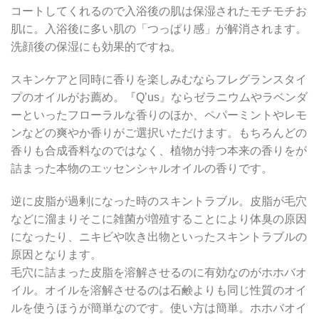
コートしてくれるので入浴後の肌は保湿されたモチモチお
肌に。入浴後に多い肌の「つっぱり感」が解消されます。
洗顔後の保湿にも効果的ですね。
スキンケアと同時に香りを楽しみむならフレグランスタイ
プのオイルがお薦め。『Q’us』ならゼラニウムやラベンダ
ーといったフローラルな香りのほか、ペパーミントやレモ
ンなどの爽やか香りがご選択いただけます。もちろんどの
香りも合成香料なのではなく、植物が持つ本来の香りをが
詰まった本物のエッセンシャルオイルの香りです。
逆に皮脂が過剰になった時のスキントラブル。皮脂が毛穴
などに溜まりそこに雑菌が増殖することにより体臭の原因
になったり、ニキビや吹き出物といったスキントラブルの
原因となります。
毛穴に詰まった皮脂を溶解させるのに有効なのがホホバオ
イル。オイルを溶解させるのは石鹸よりも同じ性質のオイ
ルを使うほうが簡単なのです。使い方は簡単。ホホバオイ