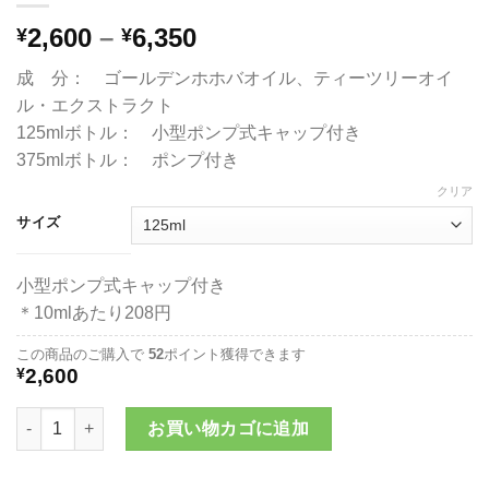
価
2,600
–
6,350
¥
¥
格
成 分： ゴールデンホホバオイル、ティーツリーオイ
帯:
ル・エクストラクト
¥2,600
125mlボトル： 小型ポンプ式キャップ付き
–
375mlボトル： ポンプ付き
¥6,350
クリア
サイズ
小型ポンプ式キャップ付き
＊10mlあたり208円
この商品のご購入で
52
ポイント獲得できます
¥
2,600
キュアスホホバオイル《ナチュラル抗菌タイプ》個
お買い物カゴに追加