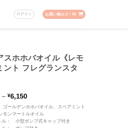
ログイン
お買い物カゴ /
¥
0
アスホホバオイル《レモ
ミント フレグランスタ
》
価
–
6,150
¥
格
 ゴールデンホホバオイル、スペアミント
帯:
レモンマートルオイル
¥2,500
lボトル： 小型ポンプ式キャップ付き
–