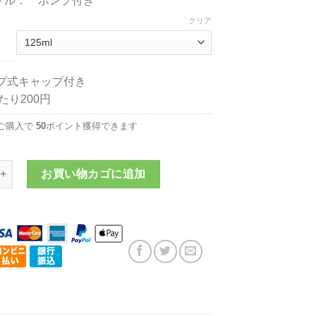
ボトル： ポンプ付き
¥6,150
クリア
プ式キャップ付き
あたり200円
ご購入で
50
ポイント獲得できます
ホバオイル《レモン＆ミント フレグランスタイプ》個
お買い物カゴに追加