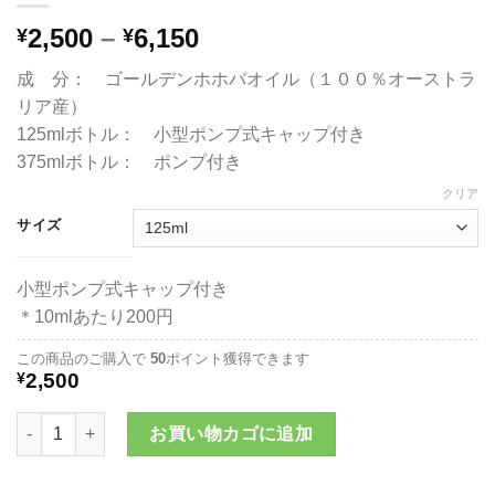
価
2,500
–
6,150
¥
¥
格
成 分： ゴールデンホホバオイル（１００％オーストラ
帯:
リア産）
¥2,500
125mlボトル： 小型ポンプ式キャップ付き
–
375mlボトル： ポンプ付き
¥6,150
クリア
サイズ
小型ポンプ式キャップ付き
＊10mlあたり200円
この商品のご購入で
50
ポイント獲得できます
¥
2,500
キュアスホホバオイル《プレーンタイプ》個
お買い物カゴに追加